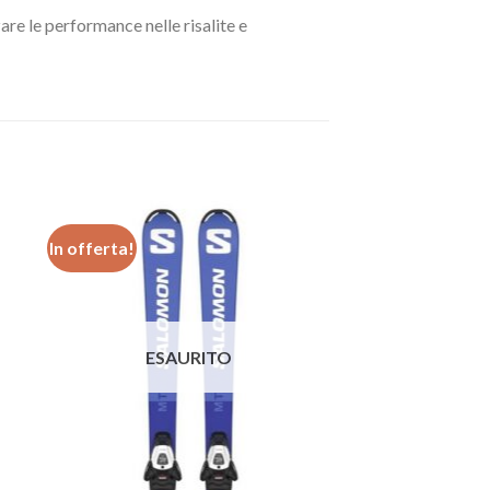
are le performance nelle risalite e
In offerta!
ngi
Aggiungi
ista
alla lista
i
dei
eri
desideri
ESAURITO