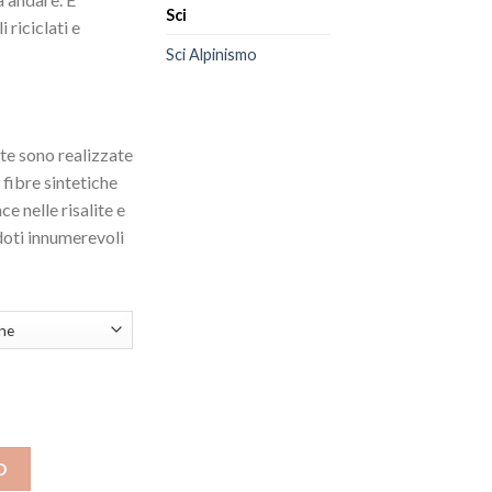
Sci
 riciclati e
Sci Alpinismo
te sono realizzate
 fibre sintetiche
 nelle risalite e
doti innumerevoli
 quantità
O