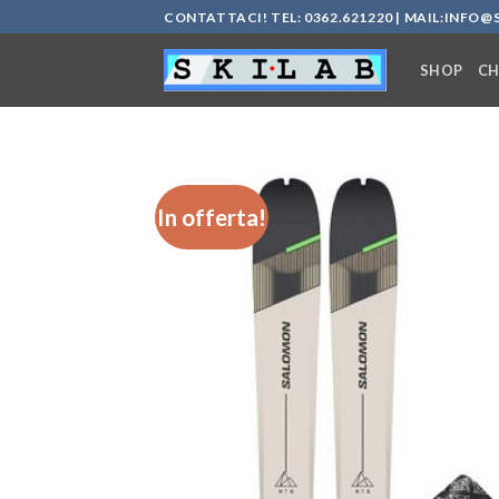
Salta
CONTATTACI! TEL: 0362.621220 | MAIL:
INFO@S
ai
contenuti
SHOP
CH
In offerta!