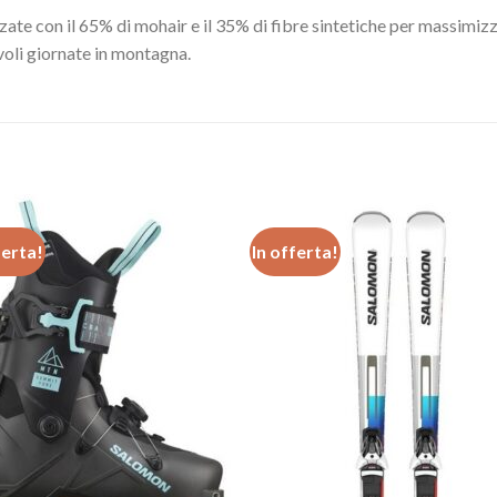
ate con il 65% di mohair e il 35% di fibre sintetiche per massimizz
voli giornate in montagna.
ferta!
In offerta!
Aggiungi
Aggiu
alla lista
alla l
dei
de
desideri
desid