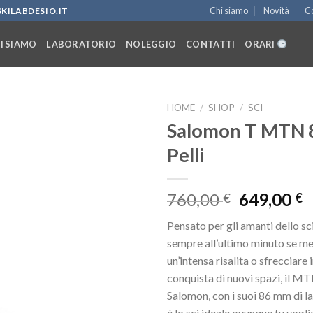
Chi siamo
Novità
Co
KILABDESIO.IT
I SIAMO
LABORATORIO
NOLEGGIO
CONTATTI
ORARI
HOME
/
SHOP
/
SCI
Salomon T MTN 
Pelli
Aggiungi
alla lista
dei
Il
Il
760,00
649,00
€
€
desideri
prezzo
p
Pensato per gli amanti dello s
originale
a
sempre all’ultimo minuto se met
era:
è
un’intensa risalita o sfrecciare 
760,00 €.
6
conquista di nuovi spazi, il M
Salomon, con i suoi 86 mm di la
è lo sci ideale ovunque tu vogli