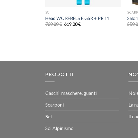
SCI
SCAR
-RACE + FF ST 14
Head WC REBELS E.GSR + PR 11
Salo
Il
Il
Il
€
730,00
€
619,00
€
550,
prezzo
prezzo
prezzo
le
attuale
originale
attuale
è:
era:
è:
0 €.
849,00 €.
730,00 €.
619,00 €.
PRODOTTI
NO
Caschi, maschere, guanti
Nole
Scarponi
La n
Sci
Il n
Sci Alpinismo