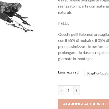
realizzato in parte con materiali
naturali.
PELLI:
Queste pelli Salomon pretaglia
con il 65% di mohair e il 35% di
per massimizzare le performance
prolungarne la durata, regalan
giornate in montagna.
Lunghezza sci
Salomon T MTN 86 PRO + Pelli
AGGIUNGI AL CARRELL