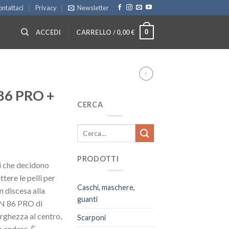
ntattaci
Privacy
Newsletter
0
ACCEDI
CARRELLO /
0,00
€
86 PRO +
CERCA
Cerca:
rezzo
PRODOTTI
ci che decidono
ttuale
tere le pelli per
:
Caschi, maschere,
in discesa alla
49,00 €.
guanti
TN 86 PRO di
rghezza al centro,
Scarponi
a andare. È