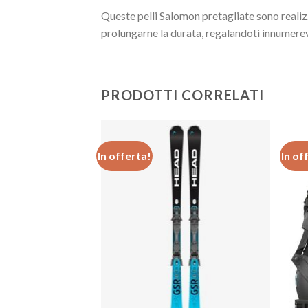
Queste pelli Salomon pretagliate sono realizz
prolungarne la durata, regalandoti innumere
PRODOTTI CORRELATI
In offerta!
In of
Aggiungi
Aggiungi
alla lista
alla lista
dei
dei
desideri
desideri