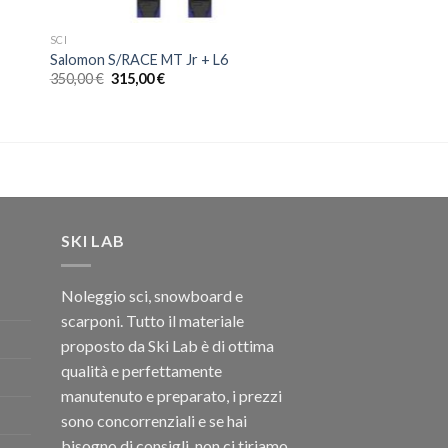
SCI
Salomon S/RACE MT Jr + L6
Il
Il
350,00
€
315,00
€
prezzo
prezzo
originale
attuale
era:
è:
350,00 €.
315,00 €.
SKI LAB
Noleggio sci, snowboard e
scarponi. Tutto il materiale
proposto da Ski Lab è di ottima
qualità e perfettamente
manutenuto e preparato, i prezzi
sono concorrenziali e se hai
bisogno di consigli, non ci tiriamo