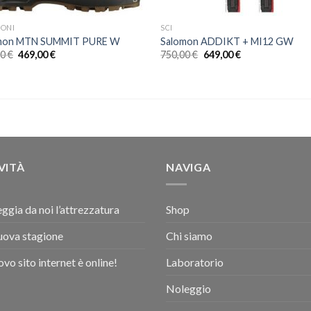
PONI
SCI
mon MTN SUMMIT PURE W
Salomon ADDIKT + MI12 GW
Il
Il
Il
Il
00
€
469,00
€
750,00
€
649,00
€
prezzo
prezzo
prezzo
prezzo
originale
attuale
originale
attuale
era:
è:
era:
è:
550,00 €.
469,00 €.
750,00 €.
649,00 €.
VITÀ
NAVIGA
ggia da noi l’attrezzatura
Shop
uova stagione
Chi siamo
uovo sito internet è online!
Laboratorio
Noleggio