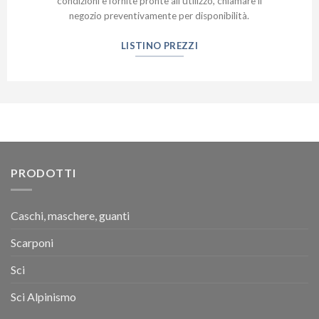
condizioni e fornite pronte all’utilizzo, chiamare il
negozio preventivamente per disponibilità.
LISTINO PREZZI
PRODOTTI
Caschi, maschere, guanti
Scarponi
Sci
Sci Alpinismo