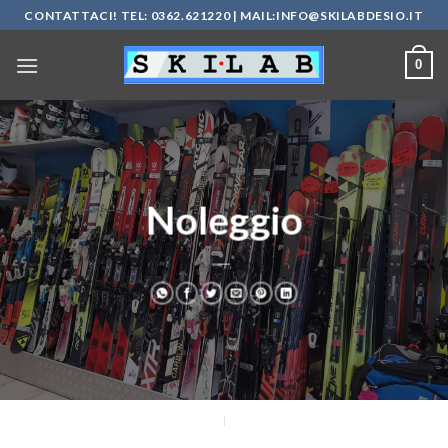
Salta
CONTATTACI! TEL: 0362.621220 | MAIL:
INFO@SKILABDESIO.IT
ai
contenuti
0
Noleggio
___