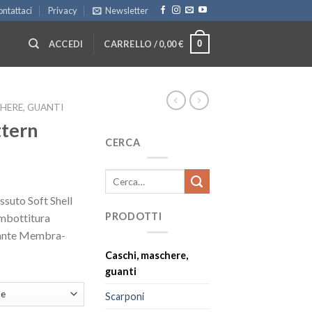
ntattaci
Privacy
Newsletter
0
ACCEDI
CARRELLO /
0,00
€
HERE, GUANTI
ttern
CERCA
Cerca:
suto Soft Shell
PRODOTTI
imbottitura
rante Membra-
Caschi, maschere,
guanti
Scarponi