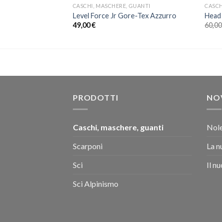
GUANTI
CASCHI, MASCHERE, GUANTI
CASCH
es Mitt Grey
Level Force Jr Gore-Tex Azzurro
Head
49,00
€
60,0
PRODOTTI
NO
Caschi, maschere, guanti
Nole
Scarponi
La n
Sci
Il n
Sci Alpinismo