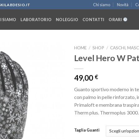
Chi siamo
Novità
Co
KILABDESIO.IT
I SIAMO
LABORATORIO
NOLEGGIO
CONTATTI
ORARI
HOME
/
SHOP
/
CASCHI, MASC
Level Hero W Pa
Aggiungi
49,00
€
alla lista
dei
Guanto sportivo moderno in tes
desideri
con palmo in pelle rinforzato, 
Primaloft e membrana traspi
Therm plus. Thermoplus 3000.
Taglia Guanti