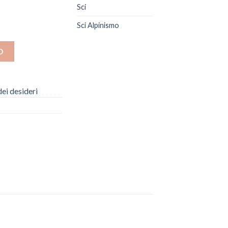
Sci
à
Sci Alpinismo
O
dei desideri