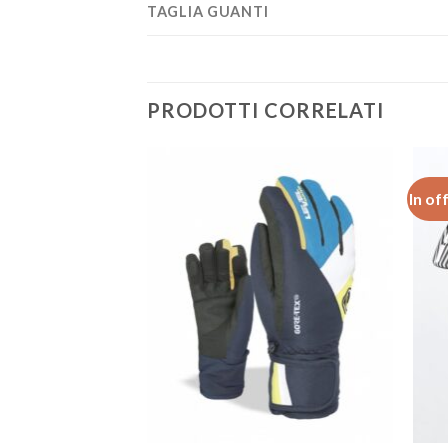
TAGLIA GUANTI
PRODOTTI CORRELATI
In of
Aggiungi
Aggiungi
alla lista
alla lista
dei
dei
desideri
desideri