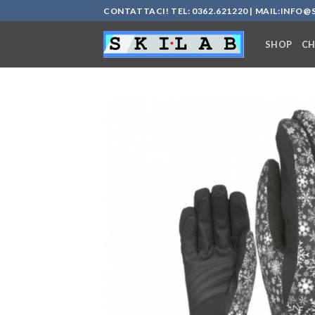
Salta
CONTATTACI! TEL: 0362.621220 | MAIL:
INFO@S
ai
contenuti
SHOP
CH