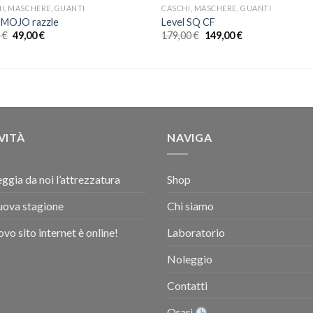
I, MASCHERE, GUANTI
CASCHI, MASCHERE, GUANTI
 MOJO razzle
Level SQ CF
Il
Il
Il
Il
0
€
49,00
€
179,00
€
149,00
€
prezzo
prezzo
prezzo
prezzo
originale
attuale
originale
attuale
era:
è:
era:
è:
60,00 €.
49,00 €.
179,00 €.
149,00 €.
VITÀ
NAVIGA
ggia da noi l’attrezzatura
Shop
uova stagione
Chi siamo
uovo sito internet è online!
Laboratorio
Noleggio
Contatti
Orari