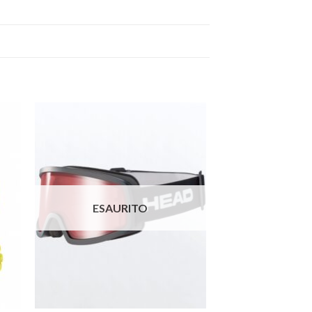
ngi
Aggiungi
ista
alla lista
i
dei
eri
desideri
ESAURITO