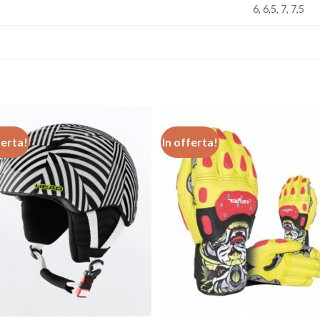
6, 6,5, 7, 7,5
ferta!
In offerta!
Aggiungi
Aggiu
alla lista
alla l
dei
de
desideri
desid