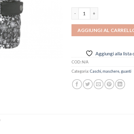
Level Hero W Pattern quantit
AGGIUNGI AL CARRELL
Aggiungi alla lista 
COD:
N/A
Categoria:
Caschi, maschere, guanti
)