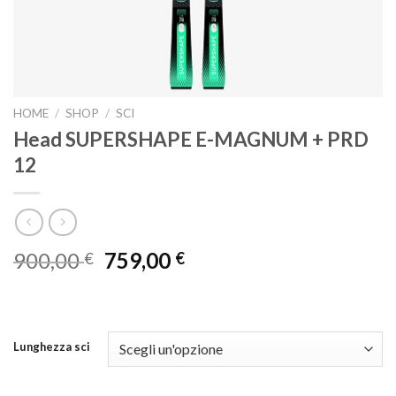
HOME
/
SHOP
/
SCI
Head SUPERSHAPE E-MAGNUM + PRD
12
Il
Il
900,00
759,00
€
€
prezzo
prezzo
originale
attuale
era:
è:
900,00 €.
759,00 €.
Lunghezza sci