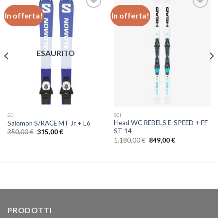
In offerta!
In offerta!
Aggiungi
Aggiungi
alla lista
alla lista
dei
dei
ESAURITO
desideri
desideri
SCI
SCI
Head WC REBELS E-SPEED + FF
Salomon S/RACE MT Jr + L6
ST 14
Il
Il
350,00
€
315,00
€
prezzo
prezzo
Il
Il
1.180,00
€
849,00
€
originale
attuale
prezzo
prezzo
era:
è:
originale
attuale
350,00 €.
315,00 €.
era:
è:
1.180,00 €.
849,00 €.
PRODOTTI