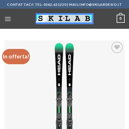
Salta
CONTATTACI! TEL: 0362.621220 | MAIL:
INFO@SKILABDESIO.IT
ai
contenuti
0
In offerta!
Aggiungi
alla lista
dei
desideri