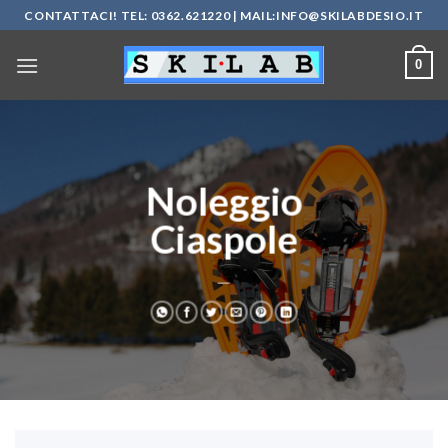
Salta
CONTATTACI! TEL: 0362.621220 | MAIL:
INFO@SKILABDESIO.IT
ai
contenuti
0
Noleggio
Ciaspole
___